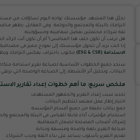
تخيّل هذا المشهد: مؤسستك تواجه اليوم تساؤلات من مستث
التزامك بالبيئة والمجتمع والحوكمة. وفي المقابل، يظهر من
ثقة شركاء محتملين بفضل شفافيته ومسؤوليته.
هل ترغب أن تكون خلف هذا المنافس؟ أم أن تكون أنت الرائد الذي 
إذا كنت تريد أن تتحول مؤسستك إلى نموذج مميز في مصداقية ال
الاستدامة
(ESG & CSR
)
مكتوب باحتراف، يعكس التزامك ويظ
ستجد جميع الخطوات الأساسية لصياغة تقرير استدامة متكامل 
البيانات، وتحليل أثر الأنشطة، إلى الصياغة الواضحة التي ت
ملخص سريع: ما أهم خطوات إعداد
تقارير الاست
تحديد سبب إعداد التقرير والجمهور المستهدف.
اختيار إطار عمل معتمد لتنظيم البيانات.
جمع بيانات دقيقة من جميع أقسام المؤسسة.
استخدام مؤشرات أداء قابلة للقياس في البيئة والمجتمع والح
إشراك أصحاب المصلحة لضمان الشفافية.
صياغة التقرير بلغة واضحة ومنسقة وجذابة.
تقديم التقرير بأسلوب يساعد على بناء الثقة وجذب الشركاء.