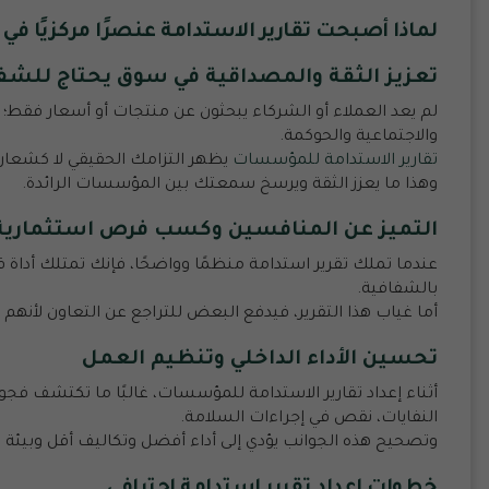
لماذا أصبحت تقارير الاستدامة عنصرًا مركزيًا 
تعزيز الثقة والمصداقية في سوق يحتاج للشف
لم يعد العملاء أو الشركاء يبحثون عن منتجات أو أسعار فقط
والاجتماعية والحوكمة.
تقارير الاستدامة للمؤسسات
يظهر التزامك الحقيقي لا كشعار
وهذا ما يعزز الثقة ويرسخ سمعتك بين المؤسسات الرائدة.
التميز عن المنافسين وكسب فرص استثمارية 
عندما تملك تقرير استدامة منظمًا وواضحًا، فإنك تمتلك أداة 
بالشفافية.
أما غياب هذا التقرير، فيدفع البعض للتراجع عن التعاون لأنهم لا
تحسين الأداء الداخلي وتنظيم العمل
أثناء إعداد
تقارير الاستدامة للمؤسسات
، غالبًا ما تكتشف فجو
النفايات، نقص في إجراءات السلامة.
وتصحيح هذه الجوانب يؤدي إلى أداء أفضل وتكاليف أقل وبيئة عم
خطوات إعداد تقرير استدامة احترافي