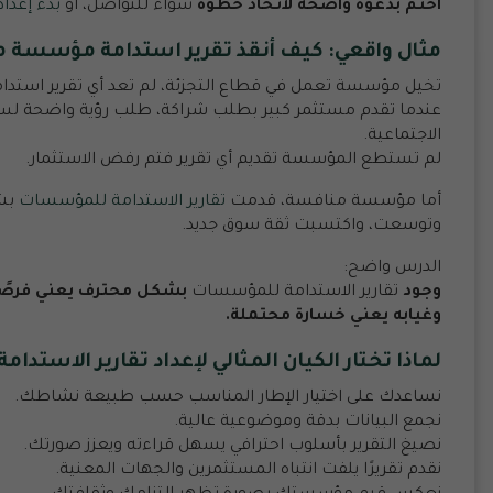
اختم بدعوة واضحة لاتخاذ خطوة
سواء للتواصل، أو
بدء إعداد
مثال واقعي: كيف أنقذ تقرير استدامة مؤسسة م
تخيل مؤسسة تعمل في قطاع التجزئة، لم تعد أي تقرير استدا
عندما تقدم مستثمر كبير بطلب شراكة، طلب رؤية واضحة لس
الاجتماعية.
لم تستطع المؤسسة تقديم أي تقرير فتم رفض الاستثمار.
أما مؤسسة منافسة، قدمت
تقارير الاستدامة للمؤسسات
بش
وتوسعت، واكتسبت ثقة سوق جديد.
الدرس واضح:
وجود
تقارير الاستدامة للمؤسسات
بشكل محترف يعني فرصًا 
وغيابه يعني خسارة محتملة.
لماذا تختار الكيان المثالي لإعداد
تقارير الاستدامة
نساعدك على اختيار الإطار المناسب حسب طبيعة نشاطك.
نجمع البيانات بدقة وموضوعية عالية.
نصيغ التقرير بأسلوب احترافي يسهل قراءته ويعزز صورتك.
نقدم تقريرًا يلفت انتباه المستثمرين والجهات المعنية.