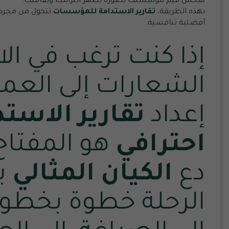
نعكس قيم مؤسستك بصورة تظهر التزامك وثقافتك.
بهذه الطريقة،
تقارير الاستدامة
للمؤسسات
تتحول من مجرد و
أفضلية تنافسية.
إذا كنت ترغب في ال
الشعارات إلى العمل
إعداد
تقارير الاستد
احترافي
هو المفتاح
دع
الكيان المثالي
ي
الرحلة خطوة بخطوة