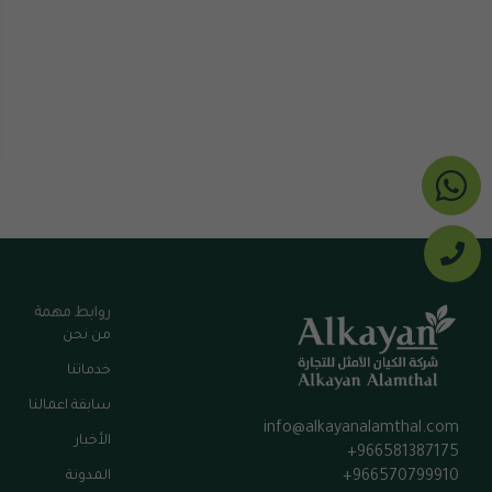
روابط مهمة
من نحن
خدماتنا
سابقة اعمالنا
info@alkayanalamthal.com
الأخبار
966581387175+
المدونة
966570799910+